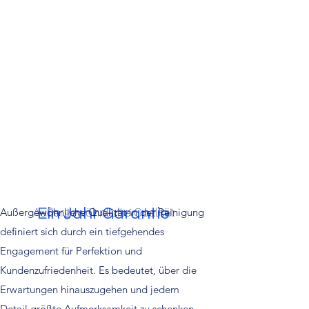
Ein Jahr Garantie
Außergewöhnliche Qualität in der Reinigung
Außergewöhnliche Qualität
definiert sich durch ein tiefgehendes
Engagement für Perfektion und
Kundenzufriedenheit. Es bedeutet, über die
Erwartungen hinauszugehen und jedem
Detail größte Aufmerksamkeit zu schenken.